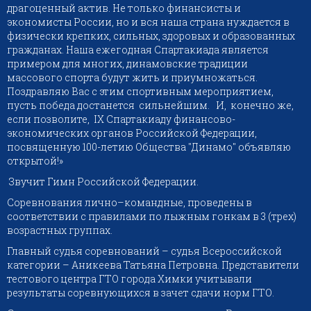
драгоценный актив. Не только финансисты и
экономисты России, но и вся наша страна нуждается в
физически крепких, сильных, здоровых и образованных
гражданах. Наша ежегодная Спартакиада является
примером для многих, динамовские традиции
массового спорта будут жить и приумножаться.
Поздравляю Вас с этим спортивным мероприятием,
пусть победа достанется сильнейшим. И, конечно же,
если позволите, IX Спартакиаду финансово-
экономических органов Российской Федерации,
посвященную 100-летию Общества "Динамо" объявляю
открытой!»
Звучит Гимн Российской Федерации.
Соревнования лично–командные, проведены в
соответствии с правилами по лыжным гонкам в 3 (трех)
возрастных группах.
Главный судья соревнований – судья Всероссийской
категории – Аникеева Татьяна Петровна. Представители
тестового центра ГТО города Химки учитывали
результаты соревнующихся в зачет сдачи норм ГТО.