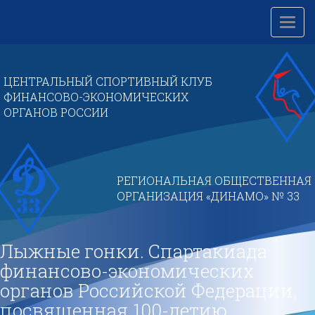
Перейти
к
Toggl
основному
navig
содержанию
ЦЕНТРАЛЬНЫЙ СПОРТИВНЫЙ КЛУБ
ФИНАНСОВО-ЭКОНОМИЧЕСКИХ
ОРГАНОВ РОССИИ
РЕГИОНАЛЬНАЯ ОБЩЕСТВЕННАЯ
ОРГАНИЗАЦИЯ «ДИНАМО» № 33
Лыжные гонки. Спартакиада
финансово-экономических
органов Российской Федерации,
посвященная 100-летию