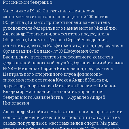
Российской Федерации.
Участников IX-ой Спартакиады финансово–
экономических органов посвященной 100-летию
Общества «Динамо» приветствовали: заместитель
руководителя Федерального казначейства Михайлик
Александр Георгиевич, заместитель председателя
Общества «Динамо» - Гусаров Сергей Аркадьевич,
советник директора Росфинмониторинга, председатель
Организации «Динамо» № 33 Шабуневич Олег
Васильевич, председатель профсоюзного комитета
Федеральной налоговой службы, Организации «Динамо»
№ 28 – Мищенко Лариса Николаевна, председатель
Центрального спортивного клуба финансово-
экономических органов Кусков Андрей Юрьевич,
директор департамента Минфина России – Цибанов
Владимир Николаевич, начальник управления
Федерального Казначейства – Журавлев Андрей
Николаевич.
Александр Михайлик – «Лыжные гонки на протяжении
долгого времени объединяют поклонников одного из
самых популярных и массовых видов спорта. Мы рады,
что именно Организация «Динамо» № 33, Центральный