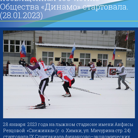
Общества «Динамо» стартовала.
(28.01.2023)
28 января 2023 года на лыжном стадионе имени Анфисы
Резцовой «Снежинка» (г. о. Химки, ул. Мичурина стр. 24)
стартовала IX Спартакиада финансово–экономических