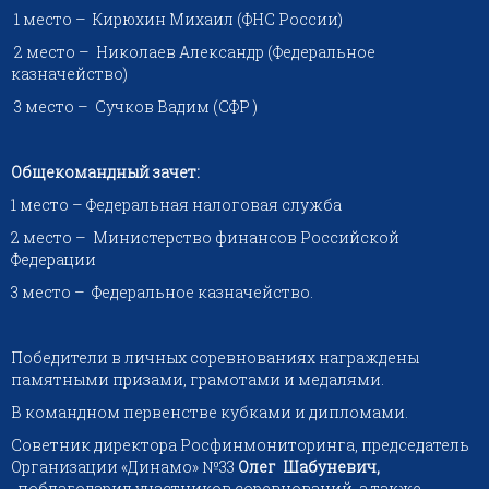
1 место – Кирюхин Михаил (ФНС России)
2 место – Николаев Александр (Федеральное
казначейство)
3 место – Сучков Вадим (СФР )
Общекомандный зачет:
1 место – Федеральная налоговая служба
2 место – Министерство финансов Российской
Федерации
3 место – Федеральное казначейство.
Победители в личных соревнованиях награждены
памятными призами, грамотами и медалями.
В командном первенстве кубками и дипломами.
Советник директора Росфинмониторинга, председатель
Организации «Динамо» №33
Олег Шабуневич,
поблагодарил участников соревнований, а также