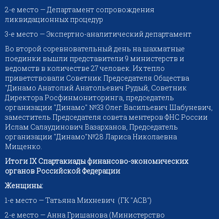
2-е место — Департамент сопровождения
ликвидационных процедур
3-е место — Экспертно-аналитический департамент
Во второй соревновательный день на шахматные
поединки вышли представители 9 министерств и
ведомств в количестве 27 человек. Их тепло
приветствовали Советник Председателя Общества
"Динамо Анатолий Анатольевич Рудый, Советник
Директора Росфинмониторинга, председатель
организации "Динамо" №33 Олег Васильевич Шабуневич,
заместитель Председателя совета ментеров ФНС России
Ислам Салаудинович Вазарханов, Председатель
организации "Динамо"№28 Лариса Николаевна
Мищенко.
Итоги I
X Спартакиады финансово-экономических
органов Российской Федерации
Женщины:
1-е место — Татьяна Михневич (ГК "АСВ")
2-е место — Анна Гришанова (Министерство