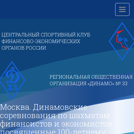
Перейти
к
Toggl
основному
navig
содержанию
ЦЕНТРАЛЬНЫЙ СПОРТИВНЫЙ КЛУБ
ФИНАНСОВО-ЭКОНОМИЧЕСКИХ
ОРГАНОВ РОССИИ
РЕГИОНАЛЬНАЯ ОБЩЕСТВЕННАЯ
ОРГАНИЗАЦИЯ «ДИНАМО» № 33
Москва. Динамовские
соревнования по шахматам
финансистов и экономистов
посвященные 100-летнему