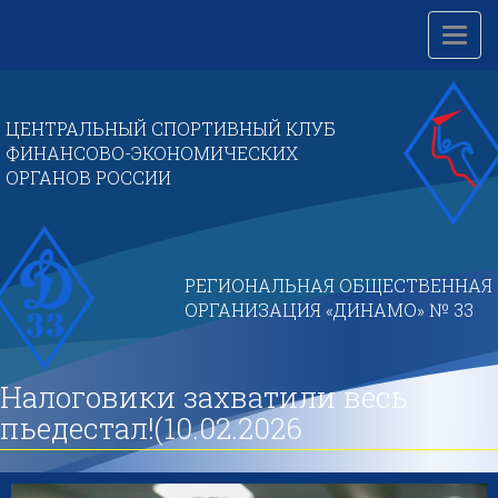
Перейти
к
Toggl
основному
navig
содержанию
ЦЕНТРАЛЬНЫЙ СПОРТИВНЫЙ КЛУБ
ФИНАНСОВО-ЭКОНОМИЧЕСКИХ
ОРГАНОВ РОССИИ
РЕГИОНАЛЬНАЯ ОБЩЕСТВЕННАЯ
ОРГАНИЗАЦИЯ «ДИНАМО» № 33
Налоговики захватили весь
пьедестал!(10.02.2026