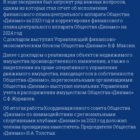
В ходе заседания был затронут ряд важных вопросов,
одним из которых стал отчет об исполнении
финансового плана центрального аппарата Общества
«Динамо» за 2023 год и корректировке финансового
плана центрального аппарата Общества «Динамо» на
2024 год.
С докладом выступил Управляющий финансово-
экономическим блоком Общества «Динамо» В.Ф. Максин.
Далее с докладом о реализации объектов недвижимого
имущества производственного назначения, а также о
закреплении на праве оперативного управления
движимого имущества, находящегося в собственности
Общества «Динамо», за региональными организациями
Общества «Динамо» выступил начальник Управления
учета и распоряжения имуществом Общества «Динамо»
С.Ф. Журавлев.
Об итогах работы Координационного совета Общества
«Динамо» по взаимодействию с региональными
спортивными клубами «Динамо» за 2023 год доложил
членам президиума заместитель Председателя Общества
«Динамо» Н.А. Толстых.