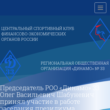
Перейти
к
Toggl
основному
navig
содержанию
ЦЕНТРАЛЬНЫЙ СПОРТИВНЫЙ КЛУБ
ФИНАНСОВО-ЭКОНОМИЧЕСКИХ
ОРГАНОВ РОССИИ
РЕГИОНАЛЬНАЯ ОБЩЕСТВЕННАЯ
ОРГАНИЗАЦИЯ «ДИНАМО» № 33
Председатель РОО «Динамо» 33
Олег Васильевич Шабуневич
принял участие в работе
заседания президиума