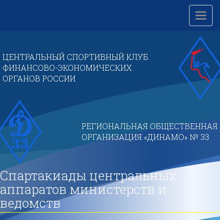
Перейти
к
Toggl
основному
navig
содержанию
ЦЕНТРАЛЬНЫЙ СПОРТИВНЫЙ КЛУБ
ФИНАНСОВО-ЭКОНОМИЧЕСКИХ
ОРГАНОВ РОССИИ
РЕГИОНАЛЬНАЯ ОБЩЕСТВЕННАЯ
ОРГАНИЗАЦИЯ «ДИНАМО» № 33
Спартакиады центральных
аппаратов министерств и
ведомств