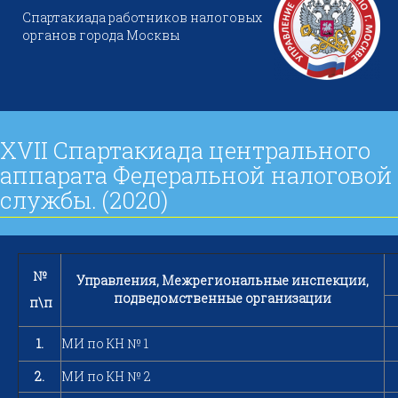
Спартакиада работников налоговых
органов города Москвы
XVII Спартакиада центрального
аппарата Федеральной налоговой
службы. (2020)
№
Управления, Межрегиональные инспекции,
подведомственные организации
п\п
1.
МИ по КН № 1
2.
МИ по КН № 2