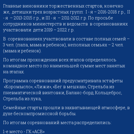
Главные виновники торжественных стартов, конечно
же, детишки трех возрастных групп: I - я – 2016-2018 г.р., II
- я – 2013-2015 г.р., и III - я – 2011-2012 г.р. По просьбе
сотрудников министерств и ведомств в соревнованиях
участвовали дети 2019 – 2022 г.р.
В соревнованиях участвовали в составе полных семей –
3 чел. (папа, мама и ребенок), неполных семьях – 2 чел.
(мама и ребенок).
По итогам прохождения всех этапов определялось
командное место по наименьшей сумме мест занятых
на этапах.
Программа соревнований предусматривала эстафеты
«Коромысло», «Лижи», «Бег в мешках», Стрельба из
пневматической винтовки, Баланс-борд, Кольцеброс,
Стрельба из лука,
Семейные старты прошли в захватывающей атмосфере, в
духе бескомпромиссной борьбы.
По итогам соревнований места распределились:
1-е место - ГК «АСВ»