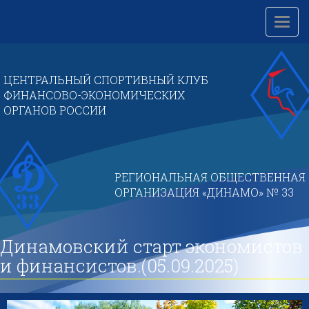
Перейти
к
Toggl
основному
navig
содержанию
ЦЕНТРАЛЬНЫЙ СПОРТИВНЫЙ КЛУБ
ФИНАНСОВО-ЭКОНОМИЧЕСКИХ
ОРГАНОВ РОССИИ
РЕГИОНАЛЬНАЯ ОБЩЕСТВЕННАЯ
ОРГАНИЗАЦИЯ «ДИНАМО» № 33
Динамовский старт экономистов
и финансистов.(05.09.2025)